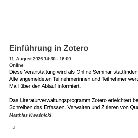
Einführung in Zotero
11. August 2026 14:30 - 16:00
Online
Diese Veranstaltung wird als Online Seminar stattfinden
Alle angemeldeten Teilnehmerinnen und Teilnehmer werd
Mail über den Ablauf informiert.
Das Literaturverwaltungsprogramm Zotero erleichtert b
Schreiben das Erfassen, Verwalten und Zitieren von Que
bietet einen kompakten Überblick über die Funktionen 
Matthias Kwaśnicki
Programms. Sie richtet sich an Interessierte ohne oder
in Zotero.