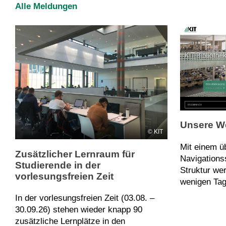
Alle Meldungen
Inhalte:
Grundlagen: Sammlungen anlegen, wichtige Einstellunge
Aufnahme von Quellen: manuelle Aufnahme, Import über 
/ Recherchefunktion / Zotero-Connector Auswertung und Erschließung von Quellen:
Metadaten bearbeiten und ergänzen, Volltexte annotiere
Sortiermöglichkeiten Zitieren: Zitationsstil einstellen und Literaturbelege im
Schreibdokument einfügen
Tag(s): FBH, Literaturmanagement, Literaturverwaltung
Unsere We
KIT
Mit einem ü
Zusätzlicher Lernraum für
Navigations
Studierende in der
Struktur we
vorlesungsfreien Zeit
wenigen Tag
In der vorlesungsfreien Zeit (03.08. –
30.09.26) stehen wieder knapp 90
zusätzliche Lernplätze in den