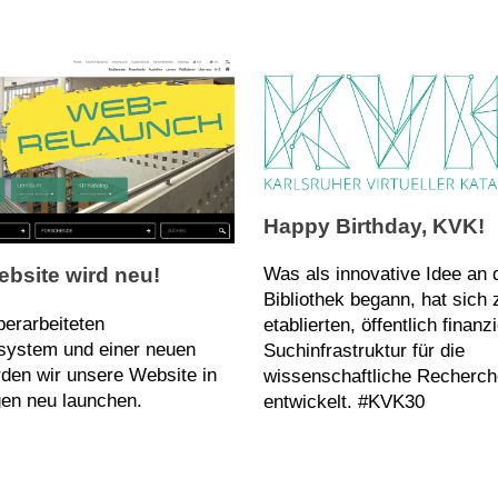
n und erste Orientierung
ISBN oder andere Identifier
n, Such- und
, LITVERW-all
Happy Birthday, KVK!
Was als innovative Idee an 
bsite wird neu!
Bibliothek begann, hat sich 
berarbeiteten
etablierten, öffentlich finanz
system und einer neuen
Suchinfrastruktur für die
rden wir unsere Website in
wissenschaftliche Recherch
en neu launchen.
entwickelt. #KVK30