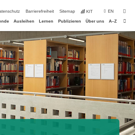
suc
atenschutz
Barrierefreiheit
Sitemap
EN
KIT
Star
ende
Ausleihen
Lernen
Publizieren
Über uns
A–Z