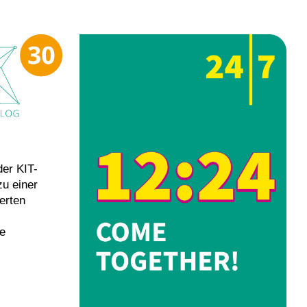
der KIT-
zu einer
ierten
e