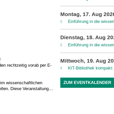
Montag, 17. Aug 202
Einführung in die wissen
Dienstag, 18. Aug 20
Einführung in die wissen
!
Mittwoch, 19. Aug 2
en rechtzeitig vorab per E-
KIT-Bibliothek kompakt:
ZUM EVENTKALENDER
eim wissenschaftlichen
llen. Diese Veranstaltung
und Einsatzmöglichkeiten des
 mit geringen Vorkenntnissen