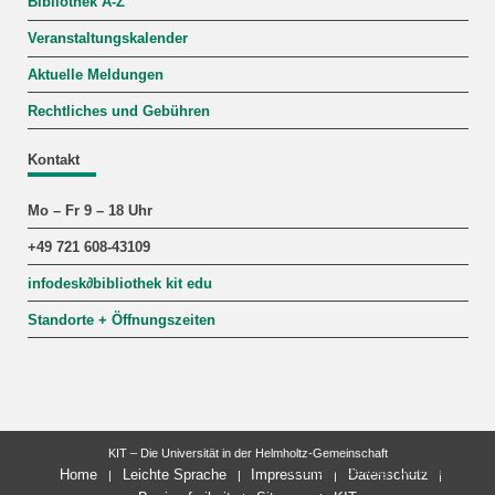
Bibliothek A-Z
Veranstaltungskalender
Aktuelle Meldungen
Rechtliches und Gebühren
Kontakt
Mo – Fr 9 – 18 Uhr
+49 721 608-43109
infodesk
∂
bibliothek kit edu
Standorte + Öffnungszeiten
KIT – Die Universität in der Helmholtz-Gemeinschaft
letzte Änderung: 06.08.2026
Home
Leichte Sprache
Impressum
Datenschutz