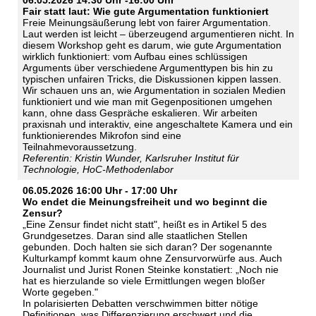
06.05.2026 14:30 Uhr -16:00 Uhr
Fair statt laut: Wie gute Argumentation funktioniert
Freie Meinungsäußerung lebt von fairer Argumentation.
Laut werden ist leicht – überzeugend argumentieren nicht. In
diesem Workshop geht es darum, wie gute Argumentation
wirklich funktioniert: vom Aufbau eines schlüssigen
Arguments über verschiedene Argumenttypen bis hin zu
typischen unfairen Tricks, die Diskussionen kippen lassen.
Wir schauen uns an, wie Argumentation in sozialen Medien
funktioniert und wie man mit Gegenpositionen umgehen
kann, ohne dass Gespräche eskalieren. Wir arbeiten
praxisnah und interaktiv, eine angeschaltete Kamera und ein
funktionierendes Mikrofon sind eine
Teilnahmevoraussetzung.
Referentin: Kristin Wunder, Karlsruher Institut für
Technologie, HoC-Methodenlabor
06.05.2026 16:00 Uhr - 17:00 Uhr
Wo endet die Meinungsfreiheit und wo beginnt die
Zensur?
„Eine Zensur findet nicht statt", heißt es in Artikel 5 des
Grundgesetzes. Daran sind alle staatlichen Stellen
gebunden. Doch halten sie sich daran? Der sogenannte
Kulturkampf kommt kaum ohne Zensurvorwürfe aus. Auch
Journalist und Jurist Ronen Steinke konstatiert: „Noch nie
hat es hierzulande so viele Ermittlungen wegen bloßer
Worte gegeben."
In polarisierten Debatten verschwimmen bitter nötige
Definitionen, was Differenzierung erschwert und die