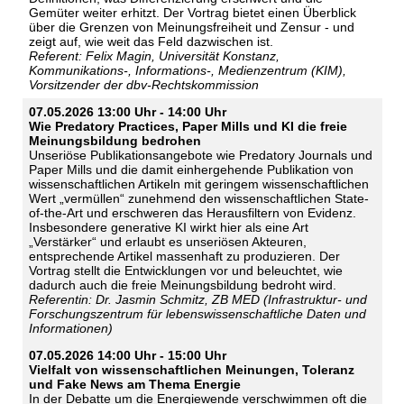
Gemüter weiter erhitzt. Der Vortrag bietet einen Überblick
über die Grenzen von Meinungsfreiheit und Zensur - und
zeigt auf, wie weit das Feld dazwischen ist.
Referent: Felix Magin, Universität Konstanz,
Kommunikations-, Informations-, Medienzentrum (KIM),
Vorsitzender der dbv-Rechtskommission
07.05.2026 13:00 Uhr - 14:00 Uhr
Wie Predatory Practices, Paper Mills und KI die freie
Meinungsbildung bedrohen
Unseriöse Publikationsangebote wie Predatory Journals und
Paper Mills und die damit einhergehende Publikation von
wissenschaftlichen Artikeln mit geringem wissenschaftlichen
Wert „vermüllen“ zunehmend den wissenschaftlichen State-
of-the-Art und erschweren das Herausfiltern von Evidenz.
Insbesondere generative KI wirkt hier als eine Art
„Verstärker“ und erlaubt es unseriösen Akteuren,
entsprechende Artikel massenhaft zu produzieren. Der
Vortrag stellt die Entwicklungen vor und beleuchtet, wie
dadurch auch die freie Meinungsbildung bedroht wird.
Referentin: Dr. Jasmin Schmitz, ZB MED (Infrastruktur- und
Forschungszentrum für lebenswissenschaftliche Daten und
Informationen)
07.05.2026 14:00 Uhr - 15:00 Uhr
Vielfalt von wissenschaftlichen Meinungen, Toleranz
und Fake News am Thema Energie
In der Debatte um die Energiewende verschwimmen oft die