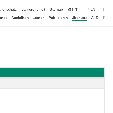
suc
atenschutz
Barrierefreiheit
Sitemap
EN
KIT
Star
ende
Ausleihen
Lernen
Publizieren
Über uns
A–Z