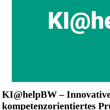
KI@helpBW – Innovative
kompetenzorientiertes Pr