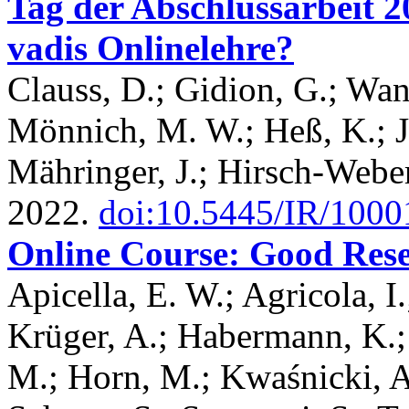
Tag der Abschlussarbeit 
vadis Onlinelehre?
Clauss, D.; Gidion, G.; Wan
Mönnich, M. W.; Heß, K.; Jo
Mähringer, J.; Hirsch-Weber
2022.
doi:10.5445/IR/100
Online Course: Good Rese
Apicella, E. W.; Agricola, I
Krüger, A.; Habermann, K.;
M.; Horn, M.; Kwaśnicki, A.